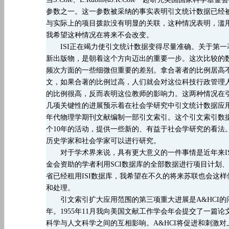
参数之一。这一参数被采纳的事实表明引文统计数据已经
与实际上的项目拨款没有明显的关联，这种情况表明，滥
我希望这种情况在将来不会改变。
ISI正在竭力使引文统计数据变得尽量准确。关于第一
新出版物，是朝着这个方向迈出的重要一步。这次比较的
频次方面的一些细微但重要的差别。拿合著者的比例居高
文，如果合著的比例过高，人们就会对这位科技行政管理
的比例很高，反而表明这位教师的影响力。这两种情况在
几项关键性的进展预示着在社会学研究中引文统计数据应
年代物理学期刊文献编制一部引文索引。这个引文索引数据
个10年的活动，提供一些新的、有益于社会学研究的看法
历史学家和社会学家可以进行研究。
对于学术界来说，具有更大意义的一件事情是近年来
金会资助的学者利用SCI数据库的全部数据进行项目计划
省已经租用ISI数据库，我希望在不久的将来苏联也会这样
和处理。
引文索引扩大应用范围的第三项重大进展是
A&HCI
年。1955年11月我向美国文献工作学会年会提交了一
科学与人文科学之间的互相影响。A&HCI将促进和刺激