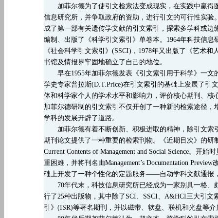
加菲尔德为了使引文检索法变成现实，在实践中赢得图
信息研究所，并争取政府的资助，进行引文的可行性实验。196
成了第一部有关遗传学文献的引文索引，探索多学科或边缘
编制、出版了《科学引文索引》单卷本。1964年科技信息
《社会科学引文索引》(SSCI)，1978年又出版了《艺术
书馆及情报界牢固地确立了自己的地位。
早在
1955年加菲尔德发表《引文索引用于科学》一
学史专家普拉斯(D.T.Price)在引文索引的基础上发
体和科学家个人的学术水平和影响力，评价核心期刊、核
加菲尔德研制的引文索引不仅开创了一种新的检索途径，
学科的发展开辟了道路。
加菲尔德有着不断创新、积极进取的精神，除引文索引
期刊论文提供了一种重要的检索刊物。《近期目次》的研
Current Contents of Management and Soc
重困难，并将刊名由Management’s Documentation P
础上开发了一种个性化的定题服务——自动学科文献通报，现在称为R
70年代末，科技信息研究所已经成为一家别具一格、颇
行了25种出版物，其中除了SCI、SSCI、A&HCI三大
引》(ISR)等著名期刊，并以磁带、软盘、联机和光盘等