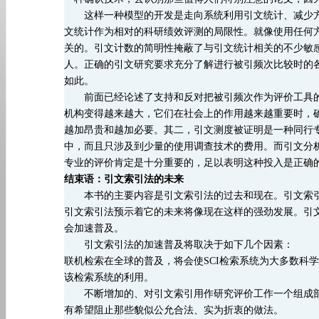
这样一种模型的开发是走向系统利用引文统计、减少方
文统计作为相对的科研绩效评测的局限性。就像使用任何
关的。引文计数的简明性掩蔽了与引文统计相关的不少敏
人。正确的引文研究要求充分了解进行被引频次比较时的
如此。
前面已经论述了支持和反对把被引频次作为评价工具的
机构变得越来越大，它们在社会上的作用越来越重要时，
越加昂贵和越加必要。其二，引文测度被证明是一种同行
中，而且只涉及到少量的使用调查技术的费用。而引文分
专业的评价肯定是十分重要的，足以表明这种投入是正确
结束语：引文索引法的未来
本书的主要内容是引文索引法的过去和现在。引文索引
引文索引法预示着它的未来将像现在这样的强劲发展。引
会加速普及。
引文索引法的加速普及将取决于如下几个因素：
联机检索在全球的普及，将会使
SCI检索系统为大多数科
该检索系统的利用。
不断增加的、对引文索引用作研究评价工作一个组成部
有希望阻止那些貌似公允合法、实为折衷的做法。