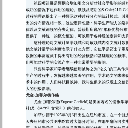
第四项进展是预期会增加引文分析对社会学影响的普赖
成功的情况下起作用的理论。默顿及随后的
S.Cole和
过程的理论提出了一种预示这种过程分布的统计模式。其
出的分布情况相一致，这些定律包括：科学生产能力的洛特卡
律以及文献词频的齐夫定律。普赖斯所说的“累积优势分布
提供了一种统一的概念框架，可以用于各种经验定律和支
这种理论对文献计量学领域和对该领域内引文统计数据
他文献计量学的测度表示了什么方面，它似乎是迈出了重
数据的丰富蕴藏中得出有用的经验概括和基础理论的概率
们可能对科学的实践产生一种非常重要的影响。
只要科学家和学者继续使用被称之为“论文”的工具作为
生产的过程中，发挥越来越显著的作用。学术论文的未来
术中的作用，人们将拭目以待。我与生俱来的乐观主义使
大的积极影响。
尤金·加菲尔德传略
尤金·加菲尔德
(Eugene Garfield)是美国著名的情报学家，
社)及《科学引文索引》的创始人。
加菲尔德于
1925年9月6日出生在纽约市区，在一
天去纽约市公共图书馆度过大部分时间，在那里翻阅各类