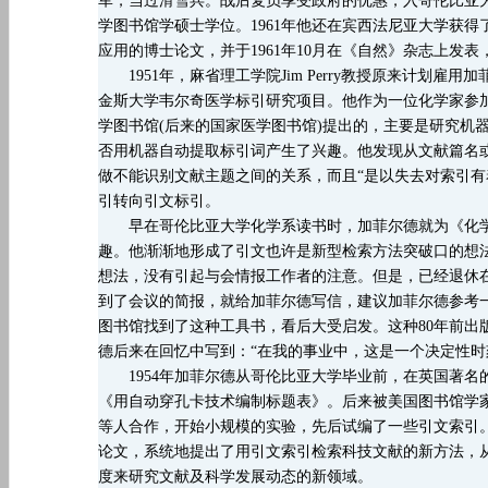
军，当过滑雪兵。战后复员享受政府的优惠，入哥伦比亚大学
学图书馆学硕士学位。1961年他还在宾西法尼亚大学获
应用的博士论文，并于1961年10月在《自然》杂志上发
1951年，麻省理工学院Jim Perry教授原来计划
金斯大学韦尔奇医学标引研究项目。他作为一位化学家参
学图书馆(后来的国家医学图书馆)提出的，主要是研究机
否用机器自动提取标引词产生了兴趣。他发现从文献篇名
做不能识别文献主题之间的关系，而且“是以失去对索引有
引转向引文标引。
早在哥伦比亚大学化学系读书时，加菲尔德就为《化学
趣。他渐渐地形成了引文也许是新型检索方法突破口的想
想法，没有引起与会情报工作者的注意。但是，已经退休在家的谢泼
到了会议的简报，就给加菲尔德写信，建议加菲尔德参考一下他们公
图书馆找到了这种工具书，看后大受启发。这种80年前出
德后来在回忆中写到：“在我的事业中，这是一个决定性时
1954年加菲尔德从哥伦比亚大学毕业前，在英国著名的《文献工作杂
《用自动穿孔卡技术编制标题表》。后来被美国图书馆学家谢拉
等人合作，开始小规模的实验，先后试编了一些引文索引。
论文，系统地提出了用引文索引检索科技文献的新方法，
度来研究文献及科学发展动态的新领域。