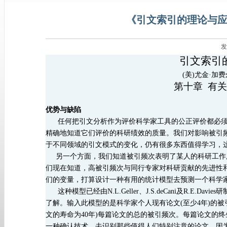
《引文索引的理论与应用
发
引文索引
(美)尤金·加
第十章
有关
优势与缺陷
任何把引文分析作为评价科学家工具的公正评价都必须
精确地知道它们评价的科研绩效的质量。我们对影响被引
于不同领域的引文模式的变化，仍有很多东西值得学习，
另一个方面，我们知道被引频次表明了某人的科研工作
们现在知道，高被引频次与同行专家对科研贡献的先进性
们的变量，打算设计一种有用的统计模型去预测一个科学
这种模型已经由
N.L.Geller、J.S.deCani及
了解。输入此模型的是科学家个人现有论文(至少4年)的被
文的寿命为40年)每篇论文的总的被引频次。每篇论文的
一种确认技术，去识别那些值得人们特别注意的论文，因