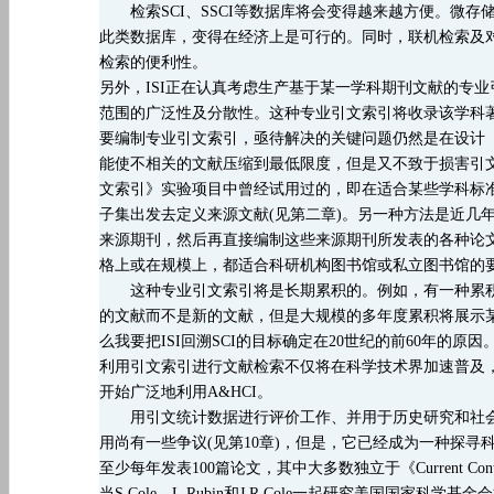
检索
SCI、SSCI等数据库将会变得越来越方便。
此类数据库，变得在经济上是可行的。同时，联机检索及
检索的便利性。
另外，
ISI正在认真考虑生产基于某一学科期刊文献的专
范围的广泛性及分散性。这种专业引文索引将收录该学科
要编制专业引文索引，亟待解决的关键问题仍然是在设计
能使不相关的文献压缩到最低限度，但是又不致于损害引
文索引》实验项目中曾经试用过的，即在适合某些学科标准的
子集出发去定义来源文献(见第二章)。另一种方法是近几
来源期刊，然后再直接编制这些来源期刊所发表的各种论
格上或在规模上，都适合科研机构图书馆或私立图书馆的
这种专业引文索引将是长期累积的。例如，有一种累
的文献而不是新的文献，但是大规模的多年度累积将展示
么我要把ISI回溯SCI的目标确定在20世纪的前60年的原因
利用引文索引进行文献检索不仅将在科学技术界加速普及
开始广泛地利用
A&HCI。
用引文统计数据进行评价工作、并用于历史研究和社会
用尚有一些争议
(见第10章)，但是，它已经成为一种探
至少每年发表100篇论文，其中大多数独立于《Current Co
当
S.Cole、L.Rubin和J.R.Cole一起研究美国