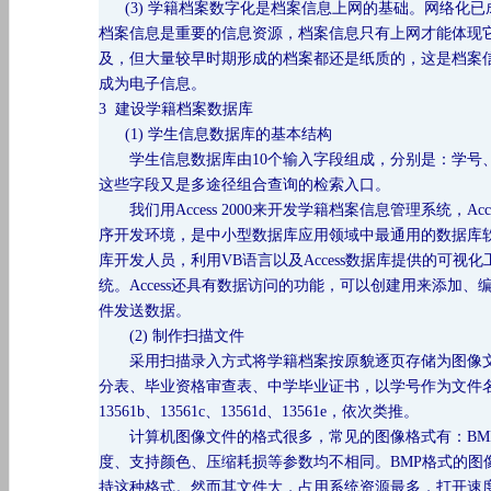
(3) 学籍档案数字化是档案信息上网的基础。网络化
档案信息是重要的信息资源，档案信息只有上网才能体现
及，但大量较早时期形成的档案都还是纸质的，这是档案
成为电子信息。
3 建设学籍档案数据库
(1) 学生信息数据库的基本结构
学生信息数据库由
10个输入字段组成，分别是：学
这些字段又是多途径组合查询的检索入口。
我们用
Access 2000来开发学籍档案信息管理系统
序开发环境，是中小型数据库应用领域中最通用的数据库软件。由于A
库开发人员，利用VB语言以及Access数据库提供的可
统。Access还具有数据访问的功能，可以创建用来添加
件发送数据。
(2) 制作扫描文件
采用扫描录入方式将学籍档案按原貌逐页存储为图像文
分表、毕业资格审查表、中学毕业证书，以学号作为文件名标识
13561b、13561c、13561d、13561e，依次类推。
计算机图像文件的格式很多，常见的图像格式有：
B
度、支持颜色、压缩耗损等参数均不相同。BMP格式的图像没
持这种格式。然而其文件大，占用系统资源最多，打开速