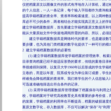
仪把档案原文以图像文件的形式有序地存入计算机，通过
的个人信息，一人一条记录，每个输入字段都作为查询检
提高学籍档案的查全率、查准率和检索速度。以上两种数
库必不可少的条件，两者相结合才能实现真正意义上的学
建立学籍档案数据库，首先要建立学籍档案原文数据库和
能从大量原始文件中快速地调阅所需的内容。所以，必须
建立学籍档案数据库是网络时代的要求，也是建设数字
要步骤，也为其他门类档案的数字化提供了一种可行的模
2 建立学籍档案数据库的必要性
(1) 建立学籍档案数据库使学籍档案的管理效率、检
目录查询档案已经不能适应形势的要求，传统的案卷目录
率很难得到保障。以复旦大学1960年以后形成的学生学
立卷的，而是以年度、院系或专业为单位装订成册，学生
样难免会降低档案的查准率。我们将学生的个人信息输入
可迅速准确地筛选出符合条件的记录。
(2) 采用学籍档案数据库管理缓解了档案保存与利用
校，学籍档案对于研究高校教育史具有重要的参考价值，
的发展，学籍档案的利用率在不断提高，档案的破损速度也
案原文数字化，存入数据库，不仅可以解决“保存”与“利